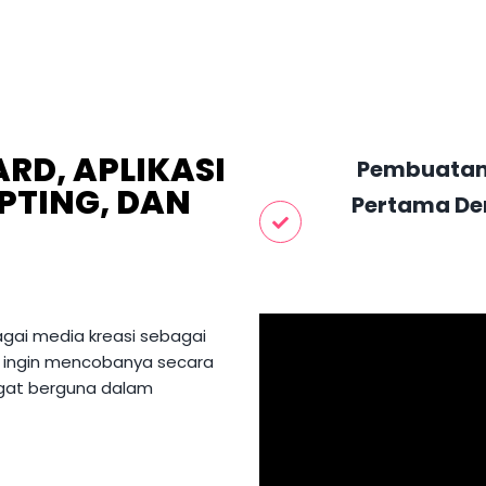
D, APLIKASI 
Pembuatan 
PTING, DAN 
Pertama De
bagai media kreasi sebagai
n ingin mencobanya secara
ngat berguna dalam