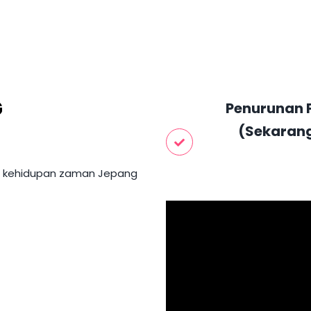
G
Penurunan 
(sekaran
a kehidupan zaman Jepang