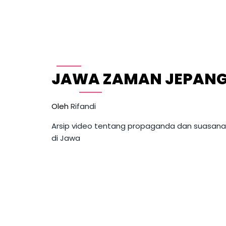
Skip
to
content
JAWA ZAMAN JEPAN
Oleh 
Rifandi
Arsip video tentang propaganda dan suasan
di Jawa