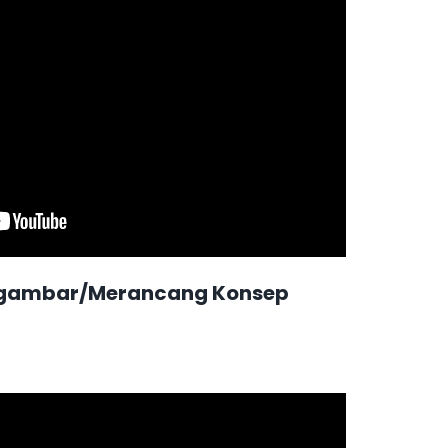
ggambar/merancang Konsep