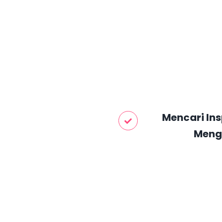
Mencari Ins
Meng