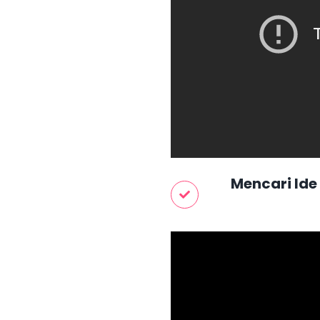
Mencari Ide